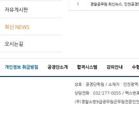
1
경찰공무원 최신뉴스, 인천공경단
자유게시판
최신 NEWS
오시는길
개인정보 취급방침
공경단소개
합격시스템
강의안내
수
상호 : 공경단학원 / 소재지 : 인천광역시
상담전화 : 032-277-0055 / 팩스번호
(주)경찰소방9급공무원군무원전문인천부평공경