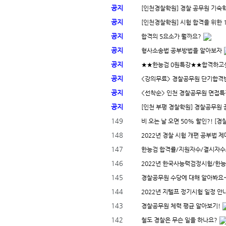
공지
[인천경찰학원] 경찰 공무원 기숙학
공지
[인천경찰학원] 시험 합격을 위한 1
공지
합격의 5요소가 뭘까요?
공지
형사소송법 공부방법을 알아보자
공지
★★한능검 0원특강★★합격하고싶
공지
<강의무료> 경찰공무원 단기합격반 
공지
<선착순> 인천 경찰공무원 면접특강
공지
[인천 부평 경찰학원] 경찰공무원 꿈
149
비 오는 날 오면 50% 할인?! 
148
2022년 경찰 시험 개편 공부법 
147
한능검 합격률/지원자수/결시자수/
146
2022년 한국사능력검정시험/한능검
145
경찰공무원 수당에 대해 알아봐요~ 
144
2022년 지텔프 정기시험 일정 안
143
경찰공무원 체력 평균 알아보기!
142
철도 경찰은 무슨 일을 하나요?