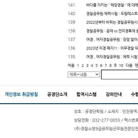
141
바다를 지키는 ' 해양경찰 ' 에 대
140
경찰공무원 체력시험 : 도핑테스트 
139
2022년부터 바뀌는 경찰공무원시험
138
경찰공무원 : 공채 vs 전의경특채 본
137
여경 , 여자경찰공무원 : 장점 알아
136
2 023년 의경 폐지?! : 의무경찰 
135
여경 , 여자경찰공무원 : 체력 시험 
9
처음
1
2
3
4
5
6
7
8
10
다음
개인정보 취급방침
공경단소개
합격시스템
강의안내
수
상호 : 공경단학원 / 소재지 : 인천광역시
상담전화 : 032-277-0055 / 팩스번호
(주)경찰소방9급공무원군무원전문인천부평공경