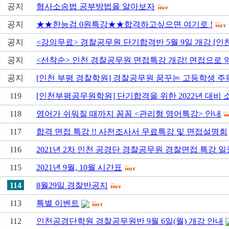
공지
형사소송법 공부방법을 알아보자
공지
★★한능검 0원특강★★합격하고싶으면 여기로 !
공지
<강의무료> 경찰공무원 단기합격반 5월 9일 개강 [인
공지
<선착순> 인천 경찰공무원 면접특강 개강! 면접으로 역전
공지
[인천 부평 경찰학원] 경찰공무원 꿈꾸는 고등학생 주목!!
119
[인천부평공무원학원] 단기합격을 위한 2022년 대비 소
118
영어가 쉬워질 때까지 꼼꼼 <관리형 영어특강> 안내
117
합격 면접 특강 !! 사전조사서 무료특강 및 면접설명회
116
2021년 2차 인천 공경단 경찰공무원 경찰면접 특강 일
115
2021년 9월, 10월 시간표
114
8월29일 경찰반공지
113
특별 이벤트
112
인천공경단학원 경찰공무원반 9월 6일(월) 개강 안내