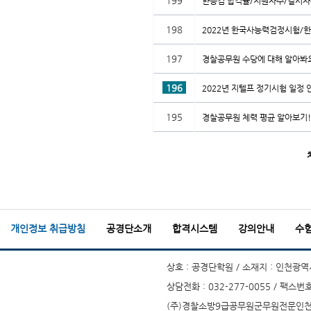
199
한능검 합격률/지원자수/결시자
198
2022년 한국사능력검정시험/한능
197
경찰공무원 수당에 대해 알아봐요
196
2022년 지텔프 정기시험 일정
195
경찰공무원 체력 평균 알아보기!
개인정보 취급방침
공경단소개
합격시스템
강의안내
수
상호 : 공경단학원 / 소재지 : 인천광역시
상담전화 : 032-277-0055 / 팩스번호
(주)경찰소방9급공무원군무원전문인천부평공경