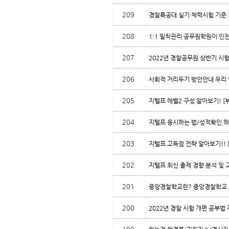
209
경찰특공대 실기·체력시험 기준 
208
1:1 밀착관리 공무원학원이 인천
207
2022년 경찰공무원 상반기 시험
206
사회적 거리두기 방안안내 우리 
205
지텔프 레벨2 구성 알아보기! [
204
지텔프 응시하는 법/성적확인 하는
203
지텔프 고득점 전략 알아보기!! 
202
지텔프 최신 출제 경향 분석 및 
201
중앙경찰학교란? 중앙경찰학교 
200
2022년 경찰 시험 개편 공부법