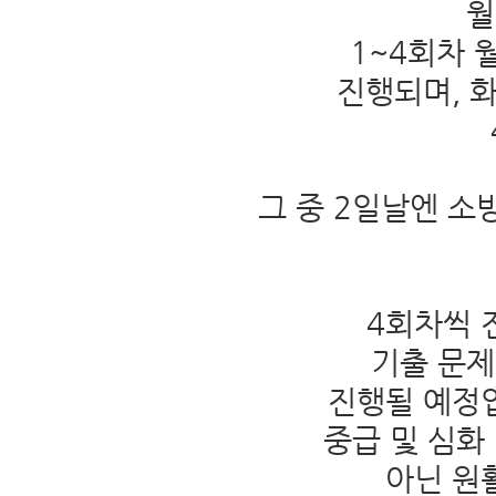
월
1~4회차 월
진행되며, 화요
그 중 2일날엔 소
4회차씩 
기출 문제
진행될 예정입
중급 및 심화
아닌 원