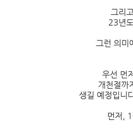
그리고
23년
그런 의미에
우선 먼
개천절까지
생길 예정입니다
먼저, 