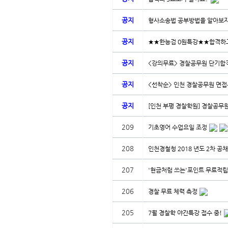
공지
형사소송법 공부방법을 알아보
공지
★★한능검 0원특강★★합격하고
공지
<강의무료> 경찰공무원 단기합격
공지
<선착순> 인천 경찰공무원 면접특
공지
[인천 부평 경찰학원] 경찰공무원
209
기초영어 수업요일 조정
208
인천경철청 2018 년도 2차 공
207
'현금처럼 쓰는'포인트 무료적립
206
경찰 무료 체력 측정
205
7월 경찰학 야간특강 접수 중!