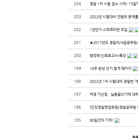
204
경찰 1차 시험 접수 시작! 15일
203
2022년 시험대비 전범위 문제풀
202
1년단기 스파르타반 모집
201
★2017년도 경찰직/9급공무원
200
행정학(신희호교수)특강
199
10주 완성 단기 합격 패키지
198
2022년 1차 시험대비 경찰반 개
197
여경 가산점 : 실용글쓰기에 대해
196
[인천경찰면접학원]경찰공무원 
195
80일간의 기적!
처