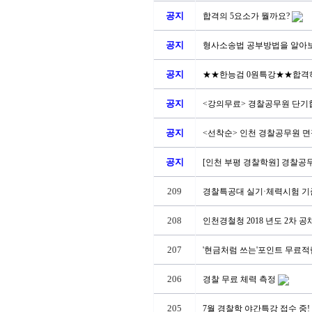
공지
합격의 5요소가 뭘까요?
공지
형사소송법 공부방법을 알아
공지
★★한능검 0원특강★★합격하
공지
<강의무료> 경찰공무원 단기합
공지
<선착순> 인천 경찰공무원 면접
공지
[인천 부평 경찰학원] 경찰공무
209
경찰특공대 실기·체력시험 기
208
인천경철청 2018 년도 2차 
207
'현금처럼 쓰는'포인트 무료적
206
경찰 무료 체력 측정
205
7월 경찰학 야간특강 접수 중!