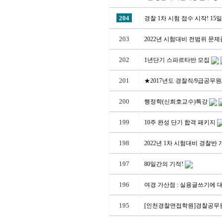
204
경찰 1차 시험 접수 시작! 15
203
2022년 시험대비 전범위 문제
202
1년단기 스파르타반 모집
201
★2017년도 경찰직/9급공무
200
행정학(신희호교수)특강
199
10주 완성 단기 합격 패키지
198
2022년 1차 시험대비 경찰반 
197
80일간의 기적!
196
여경 가산점 : 실용글쓰기에 대
195
[인천경찰면접학원]경찰공무원